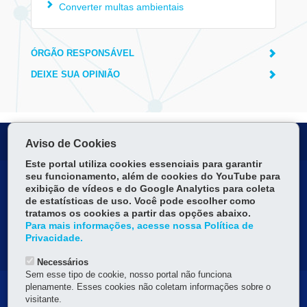
Converter multas ambientais
ÓRGÃO RESPONSÁVEL
DEIXE SUA OPINIÃO
Serviços para você!
Aviso de Cookies
Este portal utiliza cookies essenciais para garantir
seu funcionamento, além de cookies do YouTube para
DENUNCIE CORRUPÇÃO
exibição de vídeos e do Google Analytics para coleta
de estatísticas de uso. Você pode escolher como
OUVIDORIA
tratamos os cookies a partir das opções abaixo.
Para mais informações, acesse nossa Política de
Privacidade.
MAPA DO SITE
Necessários
Sem esse tipo de cookie, nosso portal não funciona
plenamente. Esses cookies não coletam informações sobre o
Navegação
visitante.