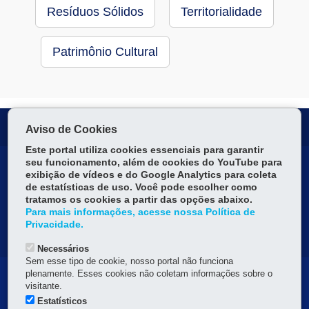
Resíduos Sólidos
Territorialidade
Patrimônio Cultural
Serviços para você!
Aviso de Cookies
Este portal utiliza cookies essenciais para garantir
seu funcionamento, além de cookies do YouTube para
DENUNCIE CORRUPÇÃO
exibição de vídeos e do Google Analytics para coleta
de estatísticas de uso. Você pode escolher como
OUVIDORIA
tratamos os cookies a partir das opções abaixo.
Para mais informações, acesse nossa Política de
Privacidade.
MAPA DO SITE
Necessários
Sem esse tipo de cookie, nosso portal não funciona
plenamente. Esses cookies não coletam informações sobre o
Navegação
visitante.
principal
Estatísticos